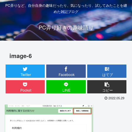
PC弄りなど、自分自身の趣味だったり、気になったり、試してみたことを纏
めた雑記ブログ
PC弄り好きの趣味語り
image-6
Twitter
Facebook
はてブ
Pocket
LINE
コピー
2022.05.29