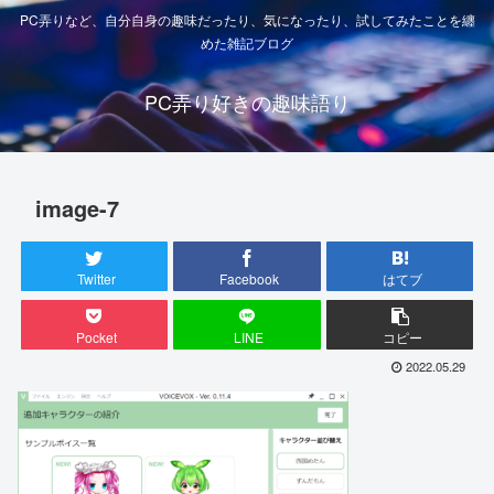
PC弄りなど、自分自身の趣味だったり、気になったり、試してみたことを纏
めた雑記ブログ
PC弄り好きの趣味語り
image-7
Twitter
Facebook
はてブ
Pocket
LINE
コピー
2022.05.29