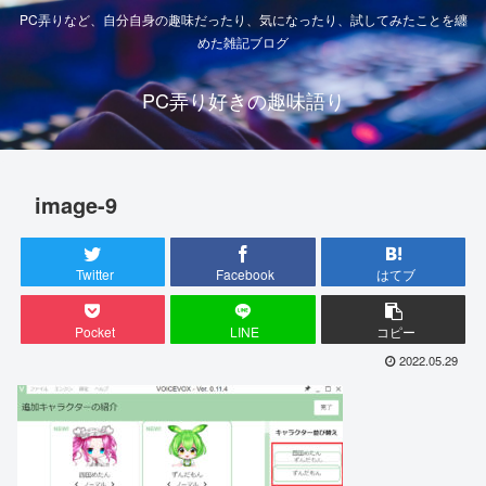
PC弄りなど、自分自身の趣味だったり、気になったり、試してみたことを纏
めた雑記ブログ
PC弄り好きの趣味語り
image-9
Twitter
Facebook
はてブ
Pocket
LINE
コピー
2022.05.29