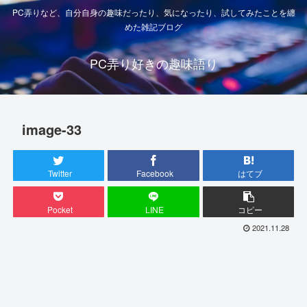
PC弄りなど、自分自身の趣味だったり、気になったり、試してみたことを纏
めた雑記ブログ
PC弄り好きの趣味語り
image-33
Twitter
Facebook
はてブ
Pocket
LINE
コピー
2021.11.28