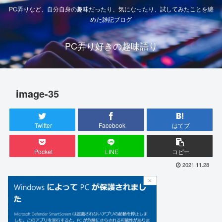
PC弄りなど、自分自身の趣味だったり、気になったり、試してみたことを纏
めた雑記ブログ
PC弄り好きの趣味語り
image-35
Twitter
Facebook
はてブ
Pocket
LINE
コピー
2021.11.28