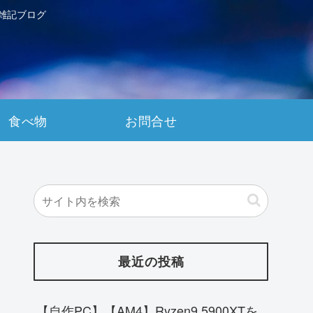
雑記ブログ
食べ物
お問合せ
最近の投稿
【自作PC】【AM4】Ryzen9 5900XTを