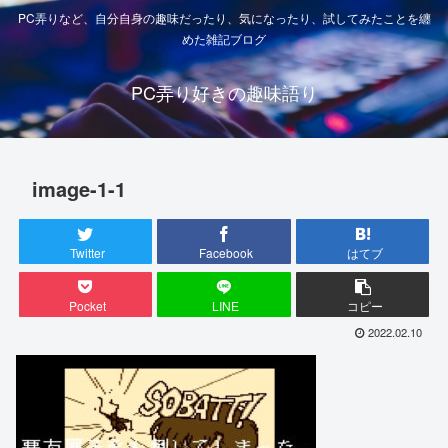
PC弄りなど、自分自身の趣味だったり、気になったり、試してみたことを纏
めた雑記ブログ
PC弄り好きの趣味語り
image-1-1
Twitter
Facebook
はてブ
Pocket
LINE
コピー
2022.02.10