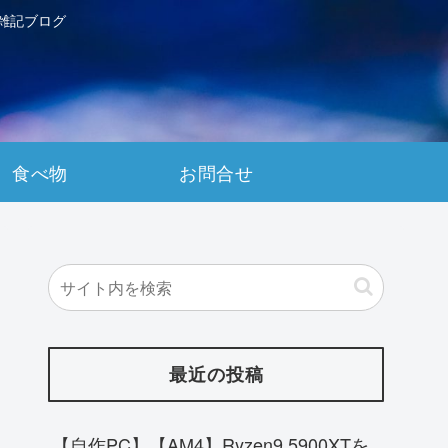
雑記ブログ
食べ物
お問合せ
最近の投稿
【自作PC】【AM4】Ryzen9 5900XTを