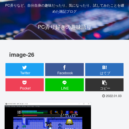
PC弄りなど、自分自身の趣味だったり、気になったり、試してみたことを纏
めた雑記ブログ
PC弄り好きの趣味語り
image-26
Twitter
Facebook
はてブ
Pocket
LINE
コピー
2022.01.03