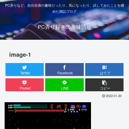
PC弄りなど、自分自身の趣味だったり、気になったり、試してみたことを纏
めた雑記ブログ
PC弄り好きの趣味語り
image-1
Twitter
Facebook
はてブ
Pocket
LINE
コピー
2022.01.30