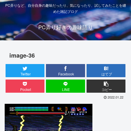
PC弄りなど、自分自身の趣味だったり、気になったり、試してみたことを纏
めた雑記ブログ
PC弄り好きの趣味語り
image-36
Twitter
Facebook
はてブ
Pocket
LINE
コピー
2022.01.22