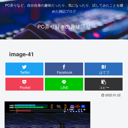
PC弄りなど、自分自身の趣味だったり、気になったり、試してみたことを纏
めた雑記ブログ
PC弄り好きの趣味語り
image-41
Twitter
Facebook
はてブ
Pocket
LINE
コピー
2022.01.22