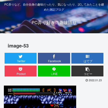
PC弄りなど、自分自身の趣味だったり、気になったり、試してみたことを纏
めた雑記ブログ
PC弄り好きの趣味語り
image-53
Twitter
Facebook
はてブ
Pocket
LINE
コピー
2022.01.23