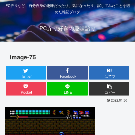
PC弄りなど、自分自身の趣味だったり、気になったり、試してみたことを纏
めた雑記ブログ
PC弄り好きの趣味語り
image-75
Twitter
Facebook
はてブ
Pocket
LINE
コピー
2022.01.30