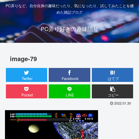
PC弄りなど、自分自身の趣味だったり、気になったり、試してみたことを纏
めた雑記ブログ
PC弄り好きの趣味語り
image-79
Twitter
Facebook
はてブ
Pocket
LINE
コピー
2022.01.30