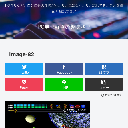
PC弄りなど、自分自身の趣味だったり、気になったり、試してみたことを纏
めた雑記ブログ
PC弄り好きの趣味語り
image-82
Twitter
Facebook
はてブ
Pocket
LINE
コピー
2022.01.30