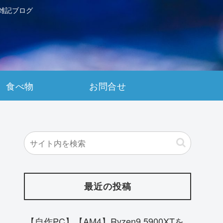
雑記ブログ
食べ物
お問合せ
最近の投稿
【自作PC】【AM4】Ryzen9 5900XTを