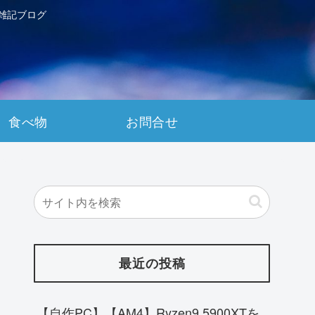
雑記ブログ
食べ物
お問合せ
最近の投稿
【自作PC】【AM4】Ryzen9 5900XTを