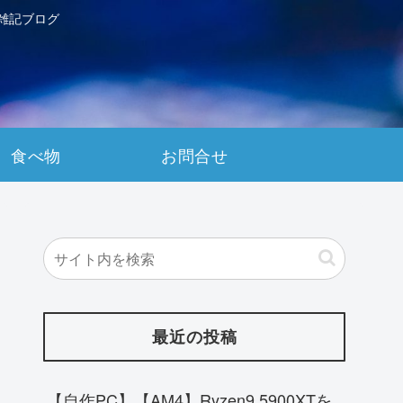
雑記ブログ
食べ物
お問合せ
最近の投稿
【自作PC】【AM4】Ryzen9 5900XTを