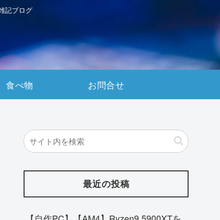
雑記ブログ
食べ物
お問合せ
最近の投稿
【自作PC】【AM4】Ryzen9 5900XTを