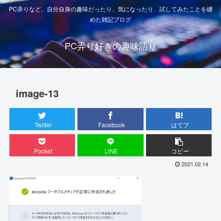
PC弄りなど、自分自身の趣味だったり、気になったり、試してみたことを纏
めた雑記ブログ
PC弄り好きの趣味語り
image-13
Twitter
Facebook
はてブ
Pocket
LINE
コピー
2021.02.14