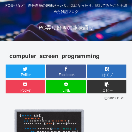
PC弄りなど、自分自身の趣味だったり、気になったり、試してみたことを纏
めた雑記ブログ
PC弄り好きの趣味語り
computer_screen_programming
Twitter
Facebook
はてブ
Pocket
LINE
コピー
2020.11.23