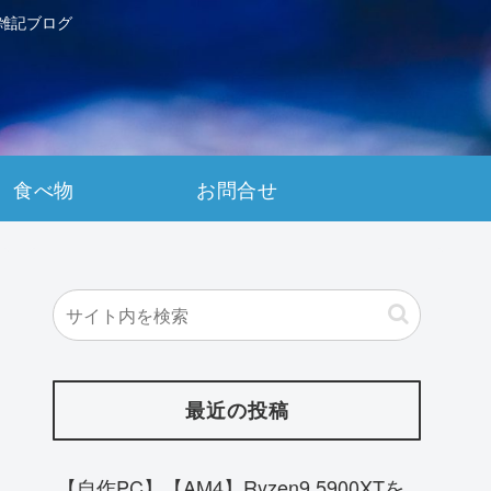
雑記ブログ
食べ物
お問合せ
最近の投稿
【自作PC】【AM4】Ryzen9 5900XTを