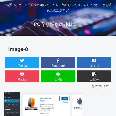
PC弄りなど、自分自身の趣味だったり、気になったり、試してみたことを纏
めた雑記ブログ
PC弄り好きの趣味語り
image-8
Twitter
Facebook
はてブ
Pocket
LINE
コピー
2020.11.23