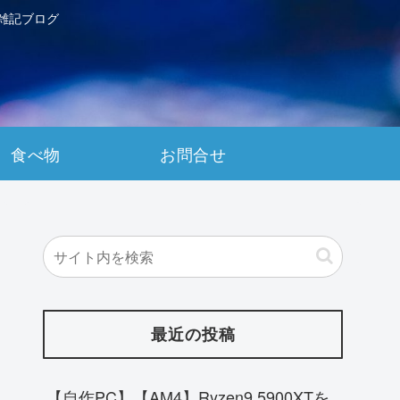
雑記ブログ
食べ物
お問合せ
最近の投稿
【自作PC】【AM4】Ryzen9 5900XTを