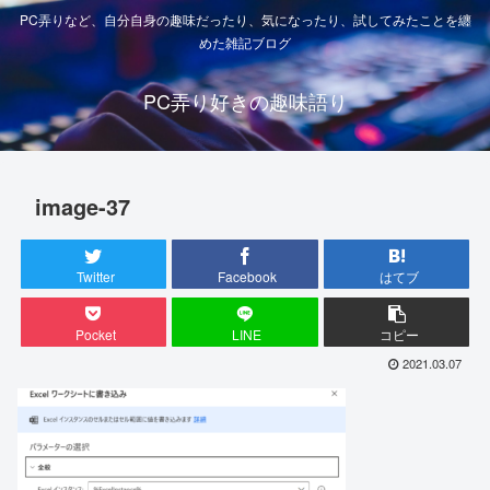
PC弄りなど、自分自身の趣味だったり、気になったり、試してみたことを纏
めた雑記ブログ
PC弄り好きの趣味語り
image-37
Twitter
Facebook
はてブ
Pocket
LINE
コピー
2021.03.07