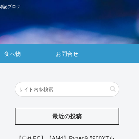
雑記ブログ
食べ物
お問合せ
最近の投稿
【自作PC】【AM4】Ryzen9 5900XTを