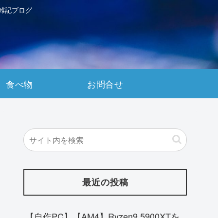
雑記ブログ
食べ物
お問合せ
最近の投稿
【自作PC】【AM4】Ryzen9 5900XTを