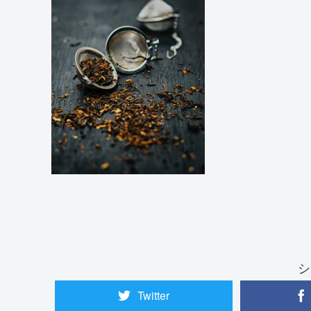
シ
Twitter