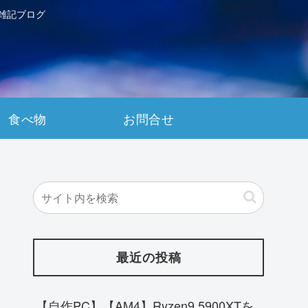
雑記ブログ
食べ物
お問合せ
最近の投稿
【自作PC】【AM4】Ryzen9 5900XTを