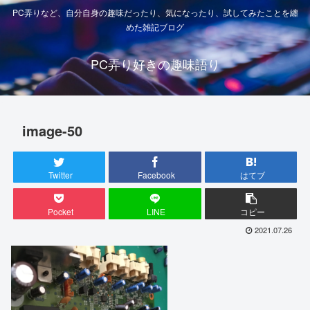
PC弄りなど、自分自身の趣味だったり、気になったり、試してみたことを纏
めた雑記ブログ
PC弄り好きの趣味語り
image-50
Twitter
Facebook
はてブ
Pocket
LINE
コピー
2021.07.26