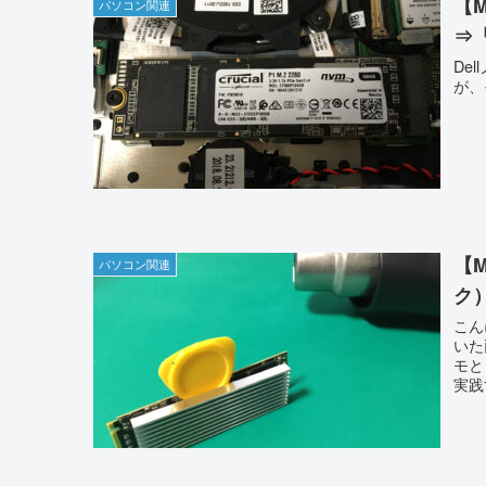
【M
パソコン関連
⇒「
De
が、
【
パソコン関連
ク
こん
いた
モと
実践す