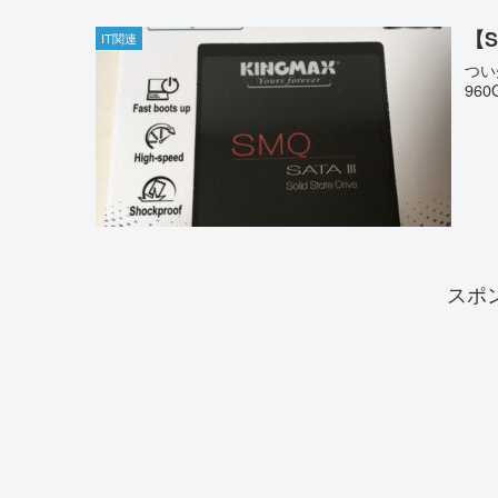
【S
IT関連
つい
96
スポ