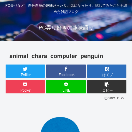
PC弄りなど、自分自身の趣味だったり、気になったり、試してみたことを纏
めた雑記ブログ
PC弄り好きの趣味語り
animal_chara_computer_penguin
Twitter
Facebook
はてブ
Pocket
LINE
コピー
2021.11.27