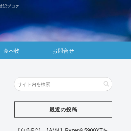
雑記ブログ
食べ物
お問合せ
最近の投稿
【自作PC】【AM4】Ryzen9 5900XTを