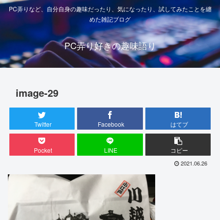
PC弄りなど、自分自身の趣味だったり、気になったり、試してみたことを纏
めた雑記ブログ
PC弄り好きの趣味語り
image-29
Twitter
Facebook
はてブ
Pocket
LINE
コピー
2021.06.26