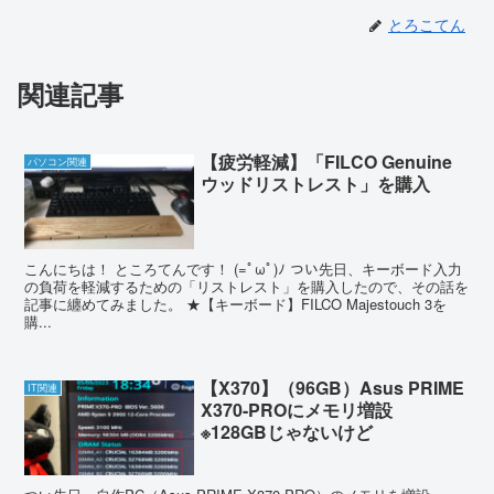
とろこてん
関連記事
【疲労軽減】「FILCO Genuine
パソコン関連
ウッドリストレスト」を購入
こんにちは！ ところてんです！ (=ﾟωﾟ)ﾉ つい先日、キーボード入力
の負荷を軽減するための「リストレスト」を購入したので、その話を
記事に纏めてみました。 ★【キーボード】FILCO Majestouch 3を
購...
【X370】（96GB）Asus PRIME
IT関連
X370-PROにメモリ増設
※128GBじゃないけど