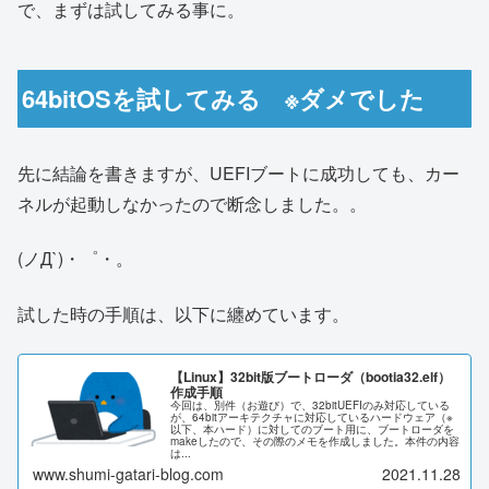
で、まずは試してみる事に。
64bitOSを試してみる ※ダメでした
先に結論を書きますが、UEFIブートに成功しても、カー
ネルが起動しなかったので断念しました。。
(ノД`)・゜・。
試した時の手順は、以下に纏めています。
【Linux】32bit版ブートローダ（bootia32.elf）
作成手順
今回は、別件（お遊び）で、32bitUEFIのみ対応している
が、64bitアーキテクチャに対応しているハードウェア（※
以下、本ハード）に対してのブート用に、ブートローダを
makeしたので、その際のメモを作成しました。本件の内容
は...
www.shumi-gatari-blog.com
2021.11.28