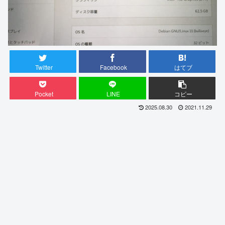
Twitter
Facebook
はてブ
Pocket
LINE
コピー
2025.08.30
2021.11.29