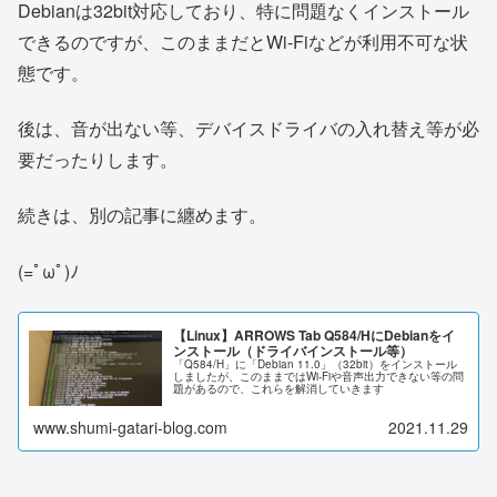
Debianは32bit対応しており、特に問題なくインストール
できるのですが、このままだとWi-Fiなどが利用不可な状
態です。
後は、音が出ない等、デバイスドライバの入れ替え等が必
要だったりします。
続きは、別の記事に纏めます。
(=ﾟωﾟ)ﾉ
【Linux】ARROWS Tab Q584/HにDebianをイ
ンストール（ドライバインストール等）
「Q584/H」に「Debian 11.0」（32bit）をインストール
しましたが、このままではWi-Fiや音声出力できない等の問
題があるので、これらを解消していきます
www.shumi-gatari-blog.com
2021.11.29