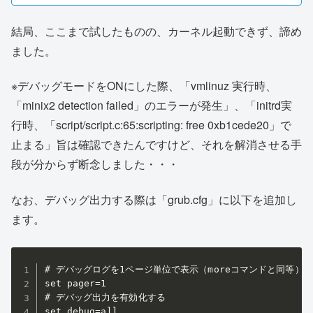
結局、ここまで試したものの、カーネル起動できず、諦め
ました。
※デバッグモードをONにした際、「vmlinuz 実行時、
「minix2 detection failed」のエラーが発生」、「initrd実
行時、「script/script.c:65:scripting: free 0xb1cede20」で
止まる」旨は確認できたんですけど、それを解消させる手
段が分からず断念しました・・・
なお、デバッグ出力する際は「grub.cfg」に以下を追加し
ます。
# デバッグログを1ページ単位で表示（moreコマンドと同等）

set pager=1

# デバッグ出力を有効化する

set debug=all