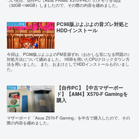
つい先日、自作PC（Asus PRIME X370-PRO）のメモリを増設
（32GB⇒96GB）しましたので、その際の内容を纏めました。
PC98版ぷよぷよの音ズレ対処と
パソコン関連
HDDインストール
今回は、PC98版ぷよぷよのFM音源ずれ（おかしな音になる問題の）
対処方法について纏めました。 HSBを用いたCPUクロックダウン方
法を用いました。 また、おまけとしてHDDインストールも行いまし
た。
【自作PC】【中古マザーボー
IT関連
ド】【AM4】X570-F Gamingを
購入
マザーボード「Asus Z570-F Gaming」を中古で購入したので、その
際の内容を纏めました。