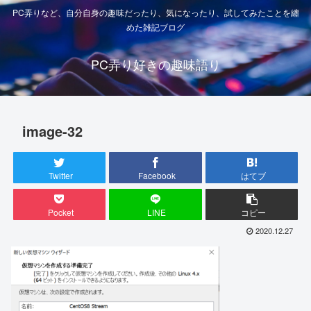
PC弄りなど、自分自身の趣味だったり、気になったり、試してみたことを纏
めた雑記ブログ
PC弄り好きの趣味語り
image-32
Twitter
Facebook
はてブ
Pocket
LINE
コピー
2020.12.27