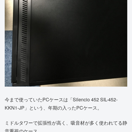
今まで使っていたPCケースは「Silencio 452 SIL-452-
KKN1-JP」という、年期の入ったPCケース。
ミドルタワーで拡張性が高く、吸音材が多く使われてる静
音重視のケース。