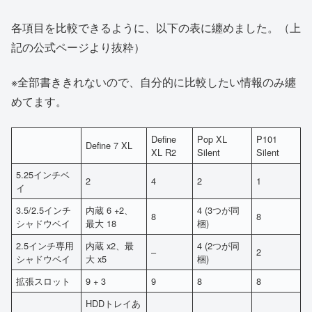
各項目を比較できるように、以下の表に纏めました。（上
記の公式ページより抜粋）
※全部書ききれないので、自分的に比較したい情報のみ纏
めてます。
Define
Pop XL
P101
Define 7 XL
XL R2
Silent
Silent
5.25インチベ
2
4
2
1
イ
3.5/2.5インチ
内蔵 6 +2、
4 (3つが同
8
8
シャドウベイ
最大 18
梱)
2.5インチ専用
内蔵 x2、最
4 (2つが同
–
2
シャドウベイ
大 x5
梱)
拡張スロット
9 + 3
9
8
8
HDDトレイあ