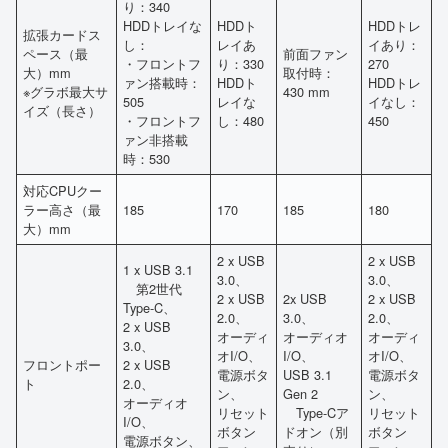
り：340
HDDトレイな
HDDト
HDDトレ
拡張カードス
し：
レイあ
イあり：
ペース（最
前面ファン
・フロントフ
り：330
270
大）mm
取付時：
ァン搭載時：
HDDト
HDDトレ
※グラボ最大サ
430 mm
505
レイな
イなし：
イズ（長さ）
・フロントフ
し：480
450
ァン非搭載
時：530
対応CPUクー
ラー高さ（最
185
170
185
180
大）mm
2 x USB
2 x USB
1 x USB 3.1
3.0、
3.0、
第2世代
2 x USB
2x USB
2 x USB
Type-C、
2.0、
3.0、
2.0、
2 x USB
オーディ
オーディオ
オーディ
3.0、
オI/O、
I/O、
オI/O、
フロントポー
2 x USB
電源ボタ
USB 3.1
電源ボタ
ト
2.0、
ン、
Gen 2
ン、
オーディオ
リセット
Type-Cア
リセット
I/O、
ボタン
ドオン（別
ボタン
電源ボタン、