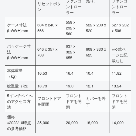
ファンコ
売り）
ファンコ
リセットボタ
ントロー
ントロー
ン
ラー
ラー
559 x
ケース寸法
604 x 240 x
522 x 230 x
527 x 232
232 x
(LxWxH)mm
566
520
x 506
560
–
パッケージ寸
637 x
646 x 357 x
608 x 330 x
※公式ペ
法
322 x
708
625
ージに記
(LxWxH)mm
655
載なし
本体重量
16.53
16.4
10.4
11.82
（kg）
総重量（kg）
18.73
19.0
12.1
13.24
5インチベイへ
フロント
フロント
フロントドア
カバーを外
のアクセス方
ドアを開
ドアを開
を開閉
す
法
閉
閉
価格
※2023/10時点
35,000
20,000
18,000
14,000
の参考価格