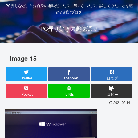
PC弄りなど、自分自身の趣味だったり、気になったり、試してみたことを纏
めた雑記ブログ
PC弄り好きの趣味語り
image-15
Twitter
Facebook
はてブ
Pocket
LINE
コピー
2021.02.14