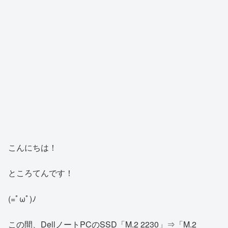
こんにちは！
ところてんです！
(=ﾟωﾟ)ﾉ
この間、DellノートPCのSSD「M.2 2230」⇒「M.2