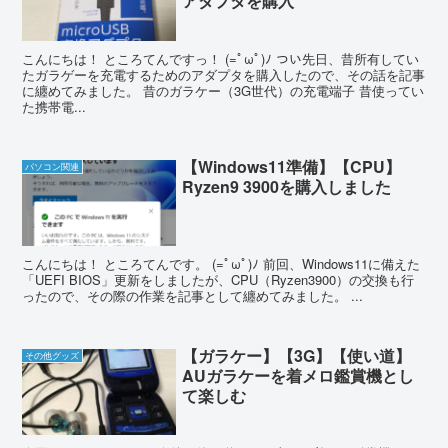
アダプタを購入
こんにちは！ ところてんですっ！ (=ﾟωﾟ)ﾉ つい先日、昔所有してい
たガラゲーを充電するためのアダプタを購入したので、その話を記事
に纏めてみました。 昔のガラケー（3G世代）の充電端子 昔使ってい
た携帯電...
【Windows11準備】【CPU】
パソコン関連
Ryzen9 3900を購入しました
こんにちは！ ところてんです。 (=ﾟωﾟ)ﾉ 前回、Windows11に備えた
「UEFI BIOS」更新をしましたが、CPU（Ryzen3900）の交換も行
ったので、その際の作業を記事として纏めてみました。 ...
【ガラケー】【3G】【使い道】
その他グッズ
AUガラケーを着メロ鑑賞機とし
て楽しむ