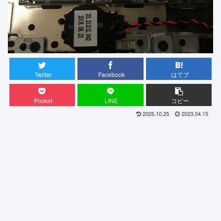
Twitter
Facebook
はてブ
Pocket
LINE
コピー
2025.10.25
2023.04.15