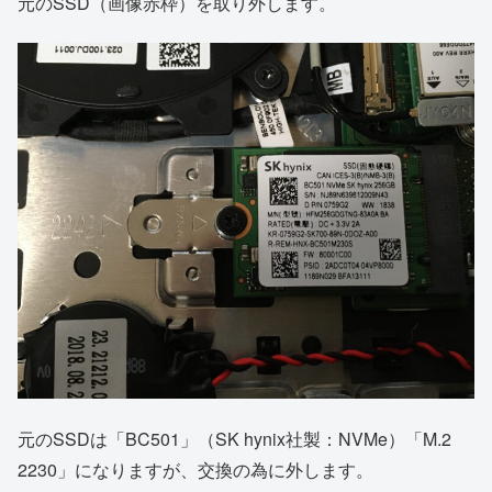
元のSSD（画像赤枠）を取り外します。
元のSSDは「BC501」（SK hynix社製：NVMe）「M.2
2230」になりますが、交換の為に外します。