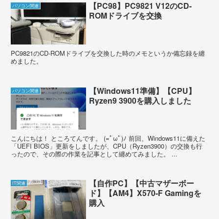
【PC98】PC9821 V12のCD-
パソコン関連
ROMドライブを交換
PC9821のCD-ROMドライブを交換した時のメモというか備忘録を纏
めました。
【Windows11準備】【CPU】
パソコン関連
Ryzen9 3900を購入しました
こんにちは！ ところてんです。 (=ﾟωﾟ)ﾉ 前回、Windows11に備えた
「UEFI BIOS」更新をしましたが、CPU（Ryzen3900）の交換も行
ったので、その際の作業を記事として纏めてみました。 ...
【自作PC】【中古マザーボー
IT関連
ド】【AM4】X570-F Gamingを
購入