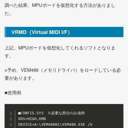
調べた結果、MPUボードを仮想化する方法がありまし
た。
VRMD（Virtual MIDI I/F）
上記、MPUボードを仮想化してくれるソフトとなりま
す。
※予め、VEM486（メモリドライバ）をロードしている必
要があります。
■使用例
■CONFIG.SYS　※必要な部分のみ抜粋

DOS=HIGH,UMD

DEVICE=A:\VEM486N1\VEM486.EXE /U
