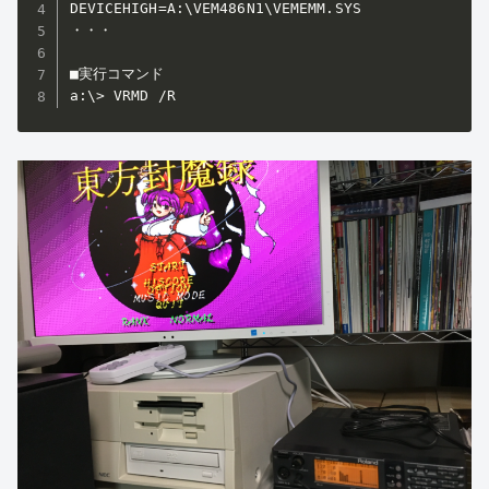
DEVICEHIGH=A:\VEM486N1\VEMEMM.SYS

・・・

■実行コマンド

a:\> VRMD /R