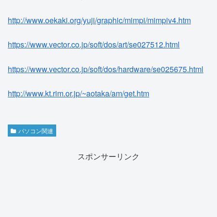
http://www.oekaki.org/yuji/graphic/mimpi/mimpiv4.htm
https://www.vector.co.jp/soft/dos/art/se027512.html
https://www.vector.co.jp/soft/dos/hardware/se025675.html
http://www.kt.rim.or.jp/~aotaka/am/get.htm
パソコン関連
スポンサーリンク