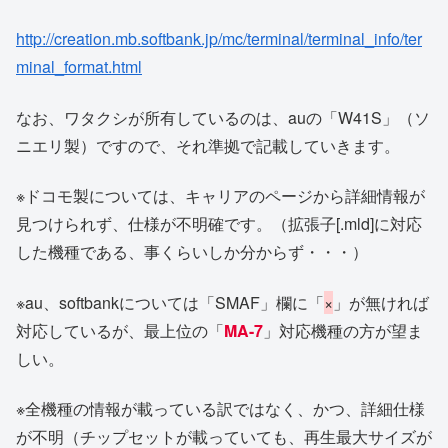
http://creation.mb.softbank.jp/mc/terminal/terminal_info/ter
minal_format.html
なお、ワタクシが所有しているのは、auの「W41S」（ソ
ニエリ製）ですので、それ準拠で記載していきます。
※ドコモ製については、キャリアのページから詳細情報が
見つけられず、仕様が不明確です。（拡張子[.mld]に対応
した機種である、事くらいしか分からず・・・）
※au、softbankについては「SMAF」欄に「
×
」が無ければ
対応しているが、最上位の「
MA-7
」対応機種の方が望ま
しい。
※全機種の情報が載っている訳ではなく、かつ、詳細仕様
が不明（チップセットが載っていても、再生最大サイズが