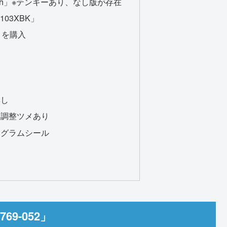
touch」※テンキーあり、なし版が存在
103XBK」
3」 を購入
無し
度調整ツメあり
ログラムシール
9-052」