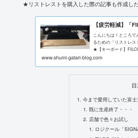
★リストレストを購入した際の記事も作成し
【疲労軽減】「FIL
こんにちは！ところてん
るための「リストレス
★【キーボード】FILCO Ma
www.shumi-gatari-blog.com
目
今まで愛用していた富士通「
既に生産終了・・・
店舗で色々お試し
ロジクール「SIGNA