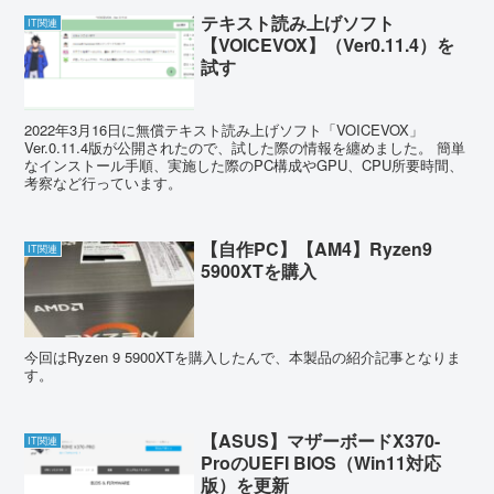
テキスト読み上げソフト
IT関連
【VOICEVOX】（Ver0.11.4）を
試す
2022年3月16日に無償テキスト読み上げソフト「VOICEVOX」
Ver.0.11.4版が公開されたので、試した際の情報を纏めました。 簡単
なインストール手順、実施した際のPC構成やGPU、CPU所要時間、
考察など行っています。
【自作PC】【AM4】Ryzen9
IT関連
5900XTを購入
今回はRyzen 9 5900XTを購入したんで、本製品の紹介記事となりま
す。
【ASUS】マザーボードX370-
IT関連
ProのUEFI BIOS（Win11対応
版）を更新