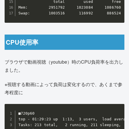
               total        used        free    
Mem:         2951792     1023084     1086760    
Swap:        1003516      116992      886524
CPU使用率
ブラウザで動画視聴（youtube）時のCPU負荷率を出力し
ました。
※視聴する動画によって負荷は変化するので、あくまで参
考程度に
■720p60

top - 01:29:23 up  1:13,  3 users,  load average
Tasks: 213 total,   2 running, 211 sleeping,   0