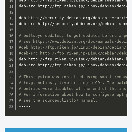
deb http://ftp.riken.jp/Linux/debian/debian/ bul
deb-src http://ftp.riken.jp/Linux/debian/debian/
deb http://security.debian.org/debian-security b
deb-src http://security.debian.org/debian-securi
# bullseye-updates, to get updates before a poi
# see https://www.debian.org/doc/manuals/debian
#deb http://ftp.riken.jp/Linux/debian/debian/ b
#deb-src http://ftp.riken.jp/Linux/debian/debia
deb http://ftp.riken.jp/Linux/debian/debian/ bul
deb-src http://ftp.riken.jp/Linux/debian/debian/
# This system was installed using small removab
# (e.g. netinst, live or single CD). The matchi
# entries were disabled at the end of the insta
# For information about how to configure apt pa
# see the sources.list(5) manual.
-----