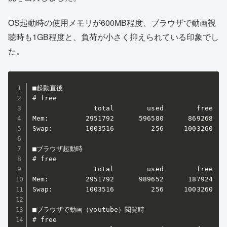
OS起動時の使用メモリが600MB程度、ブラウザで動画視
聴時も1GB程度と、負荷が小さく抑えられている印象でし
た。
■起動直後

# free

               total        used        free    
Mem:         2951792      596580      869268    
Swap:        1003516         256     1003260

■ブラウザ起動時

# free

               total        used        free    
Mem:         2951792      989652      187924    
Swap:        1003516         256     1003260

■ブラウザで動画（youtube）閲覧時

# free
