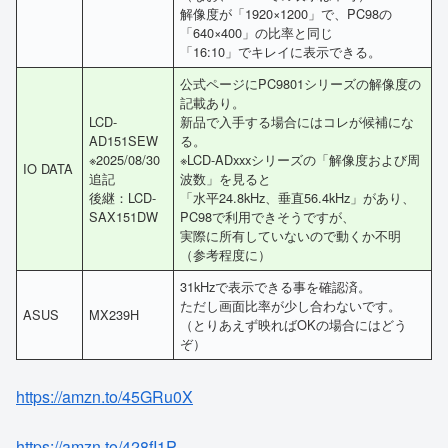
解像度が「1920×1200」で、PC98の
「640×400」の比率と同じ
「16:10」でキレイに表示できる。
公式ページにPC9801シリーズの解像度の
記載あり。
LCD-
新品で入手する場合にはコレが候補にな
AD151SEW
る。
※2025/08/30
※LCD-ADxxxシリーズの「解像度および周
IO DATA
追記
波数」を見ると
後継：LCD-
「水平24.8kHz、垂直56.4kHz」があり、
SAX151DW
PC98で利用できそうですが、
実際に所有していないので動くか不明
（参考程度に）
31kHzで表示できる事を確認済。
ただし画面比率が少し合わないです。
ASUS
MX239H
（とりあえず映ればOKの場合にはどう
ぞ）
https://amzn.to/45GRu0X
https://amzn.to/428fI1P