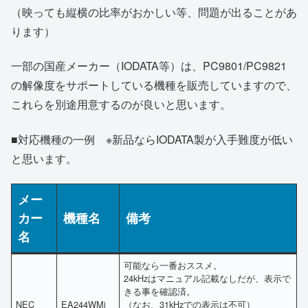
（映っても縦横の比率がおかしい等、問題が出ることがあ
ります）
一部の国産メーカー（IODATA等）は、PC9801/PC9821
の解像度をサポートしている機種を販売していますので、
これらを別途用意するのが良いと思います。
■対応機種の一例 ※新品ならIODATA製が入手難度が低い
と思います。
メー
カー
機種名
備考
名
可能なら一番おススメ。
24kHzはマニュアル記載なしだが、表示で
きる事を確認済。
NEC
EA244WMi
（なお、31kHzでの表示は不可）