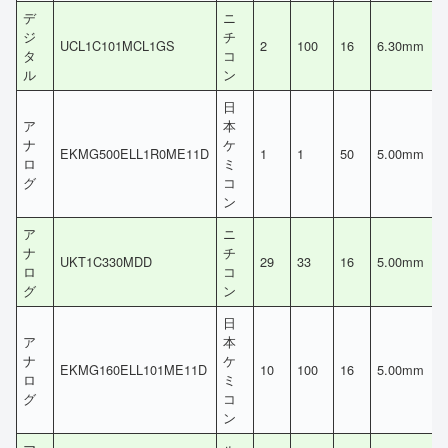
デ
ニ
ジ
チ
UCL1C101MCL1GS
2
100
16
6.30mm
タ
コ
ル
ン
日
ア
本
ナ
ケ
EKMG500ELL1R0ME11D
1
1
50
5.00mm
ロ
ミ
グ
コ
ン
ア
ニ
ナ
チ
UKT1C330MDD
29
33
16
5.00mm
ロ
コ
グ
ン
日
ア
本
ナ
ケ
EKMG160ELL101ME11D
10
100
16
5.00mm
ロ
ミ
グ
コ
ン