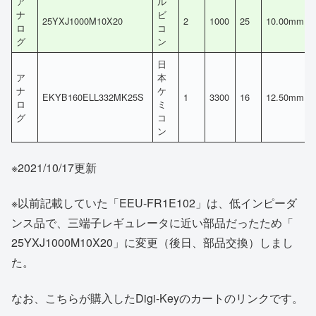
ア
ル
ナ
ビ
25YXJ1000M10X20
2
1000
25
10.00mm
ロ
コ
グ
ン
日
ア
本
ナ
ケ
EKYB160ELL332MK25S
1
3300
16
12.50mm
ロ
ミ
グ
コ
ン
※2021/10/17更新
※以前記載していた「EEU-FR1E102」は、低インピーダ
ンス品で、三端子レギュレータに近い部品だったため「
25YXJ1000M10X20」に変更（後日、部品交換）しまし
た。
なお、こちらが購入したDigi-Keyのカートのリンクです。