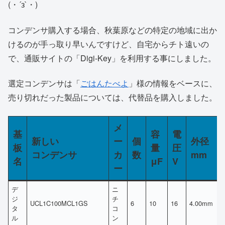
(・´з`・)
コンデンサ購入する場合、秋葉原などの特定の地域に出か
けるのが手っ取り早いんですけど、自宅からチト遠いの
で、通販サイトの「Digi-Key」を利用する事にしました。
選定コンデンサは「
ごはんたべよ
」様の情報をベースに、
売り切れだった製品については、代替品を購入しました。
メ
基
容
電
新しい
ー
個
外径
板
量
圧
コンデンサ
カ
数
mm
名
μF
V
ー
デ
ニ
ジ
チ
UCL1C100MCL1GS
6
10
16
4.00mm
タ
コ
ル
ン